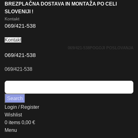
BREZPLAČNA DOSTAVA IN MONTAŽA PO CELI
SLOVENIJI !
Kontakt
069/421-538
Kontakt
069/421-538
POGOJI POSLOVANJA
069/421-538
069/421-538
Search
Login / Register
Wishlist
0
items
0,00
€
Menu