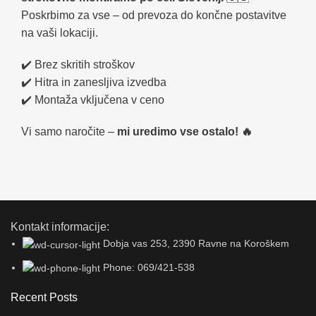
Poskrbimo za vse – od prevoza do končne postavitve
na vaši lokaciji.
✔️ Brez skritih stroškov
✔️ Hitra in zanesljiva izvedba
✔️ Montaža vključena v ceno
Vi samo naročite –
mi uredimo vse ostalo! 🔥
Kontakt informacije:
Dobja vas 253, 2390 Ravne na Koroškem
Phone: 069/421-538
Recent Posts