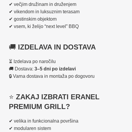
✔ večjim družinam in druženjem
✔ vikendom in luksuznim terasam
✔ gostinskim objektom
✔ vsem, ki želijo “next level” BBQ
🚚
IZDELAVA IN DOSTAVA
⏳ Izdelava po naročilu
🚚 Dostava:
3–5 dni po izdelavi
🔒 Varna dostava in montaža po dogovoru
⭐
ZAKAJ IZBRATI ERANEL
PREMIUM GRILL?
✔ velika in funkcionalna površina
✔ modularen sistem