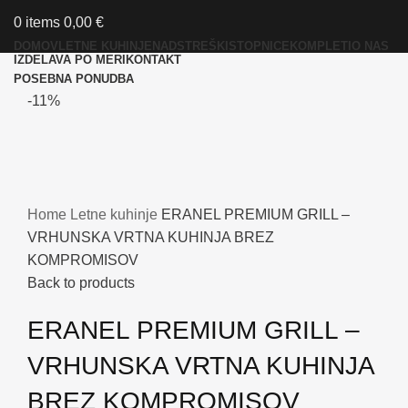
0
items
0,00
€
DOMOV
LETNE KUHINJE
NADSTREŠKI
STOPNICE
KOMPLETI
O NAS
IZDELAVA PO MERI
KONTAKT
POSEBNA PONUDBA
-11%
Home
Letne kuhinje
ERANEL PREMIUM GRILL –
VRHUNSKA VRTNA KUHINJA BREZ
KOMPROMISOV
Back to products
ERANEL PREMIUM GRILL –
VRHUNSKA VRTNA KUHINJA
BREZ KOMPROMISOV