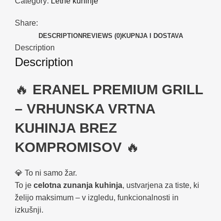
Category:
Letne kuhinje
Share:
DESCRIPTION
REVIEWS (0)
KUPNJA I DOSTAVA
Description
Description
🔥
ERANEL PREMIUM GRILL
– VRHUNSKA VRTNA
KUHINJA BREZ
KOMPROMISOV
🔥
💎 To ni samo žar.
To je
celotna zunanja kuhinja
, ustvarjena za tiste, ki
želijo maksimum – v izgledu, funkcionalnosti in
izkušnji.