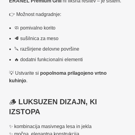
ERANEL Premium Grill
ni fiksna rešitev – je sistem.
👉 Možnost nadgradnje:
🧼 pomivalno korito
🥩 sušilnica za meso
🔪 razširjene delovne površine
🔥 dodatni funkcionalni elementi
💡 Ustvarite si
popolnoma prilagojeno vrtno
kuhinjo
.
🪵
LUKSUZEN DIZAJN, KI
IZSTOPA
✨ kombinacija masivnega lesa in jekla
✨ močna, elegantna konstrukcija